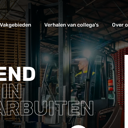
Vakgebieden
Verhalen van collega's
Over 
END
N
IN
ARBUITEN