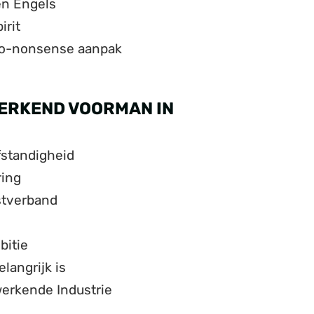
én Engels
irit
no-nonsense aanpak
WERKEND VOORMAN IN
fstandigheid
ring
stverband
bitie
langrijk is
erkende Industrie