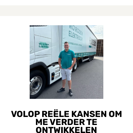
Lees het verhaal van Jens
Le
VOLOP REËLE KANSEN OM
ME VERDER TE
ONTWIKKELEN