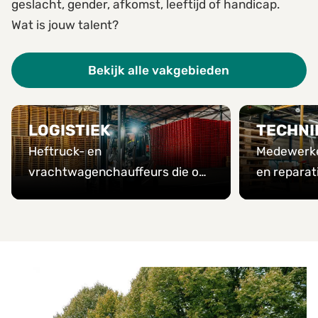
geslacht, gender, afkomst, leeftijd of handicap.
Wat is jouw talent?
Bekijk alle vakgebieden
LOGISTIEK
TECHNI
Heftruck- en
Medewerke
vrachtwagenchauffeurs die ons
en reparat
in beweging houden.
gebouwen