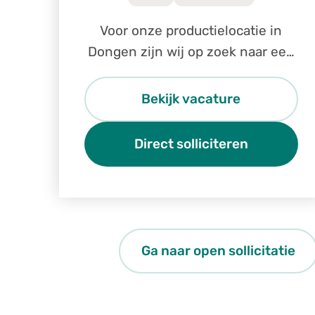
Voor onze productielocatie in
Dongen zijn wij op zoek naar een
ervaren monteur voor de
technische dienst.
Bekijk vacature
Direct solliciteren
Ga naar open sollicitatie