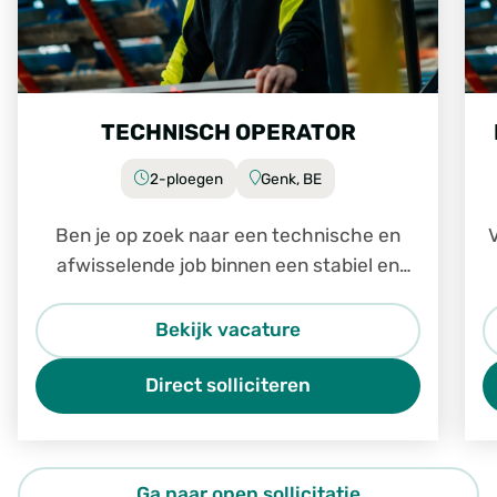
TECHNISCH OPERATOR
2-ploegen
Genk, BE
Ben je op zoek naar een technische en
V
afwisselende job binnen een stabiel en
groeiend bedrijf? Dan is de job Technisch
Operator in Genk zeker iets voor jou.
Bekijk vacature
Direct solliciteren
Ga naar open sollicitatie