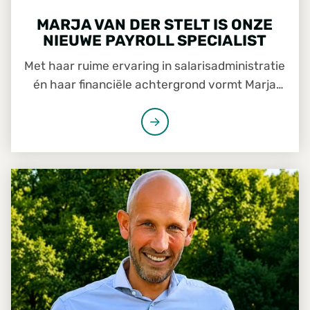
MARJA VAN DER STELT IS ONZE
NIEUWE PAYROLL SPECIALIST
Met haar ruime ervaring in salarisadministratie
én haar financiële achtergrond vormt Marja
van der Stelt een belangrijke schakel tussen HR
en Finance. Sinds 1 mei versterkt zij het team
van Foresco. De komende maanden werkt zij
samen met Eric Kersten, die medio augustus
VAN LOSSE BEDRIJVEN NAAR ÉÉN FORESCO
afscheid neemt van de organisatie. Tijd om
kennis te maken.