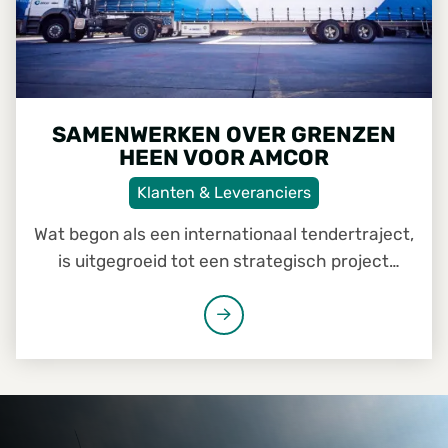
SAMENWERKEN OVER GRENZEN
HEEN VOOR AMCOR
Klanten & Leveranciers
Wat begon als een internationaal tendertraject,
is uitgegroeid tot een strategisch project
waarbij Foresco-teams uit België, Denemarken
en Nederland nauw samenwerken. Voor
verpakkingsspecialist Amcor worden op
verschillende locaties palletoplossingen
gevalideerd, getest en voorbereid voor
langdurige samenwerking. Het project laat zien