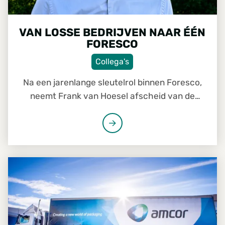
VAN LOSSE BEDRIJVEN NAAR ÉÉN
FORESCO
Collega's
Na een jarenlange sleutelrol binnen Foresco,
neemt Frank van Hoesel afscheid van de
organisatie. Als Head of Procurement stond hij
mee aan de basis van vele veranderingen. Van
duurzamere houtinkoop en directe
samenwerking met zagerijen tot de verdere
SAMENWERKEN OVER GRENZEN HEEN VOOR AMCOR
professionalisering van processen en
systemen. Tijd om terug te blikken op een
periode waarin Foresco uitgroeide van een
verzameling bedrijven tot één geïntegreerde
organisatie.