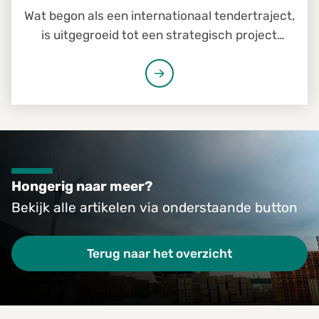
Wat begon als een internationaal tendertraject,
is uitgegroeid tot een strategisch project
waarbij Foresco-teams uit België, Denemarken
en Nederland nauw samenwerken. Voor
verpakkingsspecialist Amcor worden op
verschillende locaties palletoplossingen
gevalideerd, getest en voorbereid voor
langdurige samenwerking. Het project laat zien
hoe Foresco internationale commerciële
Hongerig naar meer?
kansen vertaalt naar lokale uitvoering.
Bekijk alle artikelen via onderstaande button
Terug naar het overzicht