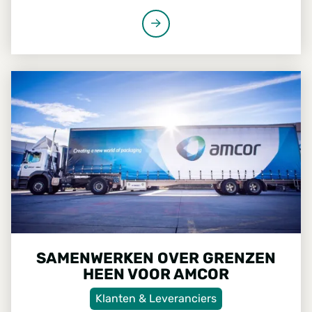
organisatie. Als Head of Procurement stond hij
mee aan de basis van vele veranderingen. Van
duurzamere houtinkoop en directe
samenwerking met zagerijen tot de verdere
SAMENWERKEN OVER GRENZEN HEEN VOOR AMCOR
professionalisering van processen en
systemen. Tijd om terug te blikken op een
periode waarin Foresco uitgroeide van een
verzameling bedrijven tot één geïntegreerde
organisatie.
SAMENWERKEN OVER GRENZEN
HEEN VOOR AMCOR
Klanten & Leveranciers