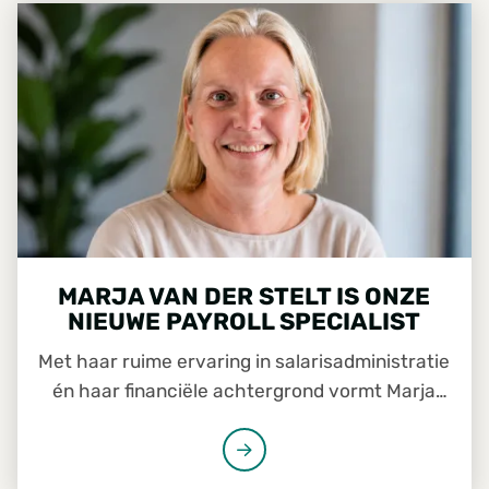
MARJA VAN DER STELT IS ONZE NIEUWE PAYROLL SPECIA
MARJA VAN DER STELT IS ONZE
NIEUWE PAYROLL SPECIALIST
Met haar ruime ervaring in salarisadministratie
én haar financiële achtergrond vormt Marja
van der Stelt een belangrijke schakel tussen HR
en Finance. Sinds 1 mei versterkt zij het team
van Foresco. De komende maanden werkt zij