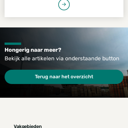
en Nederland nauw samenwerken. Voor
verpakkingsspecialist Amcor worden op
verschillende locaties palletoplossingen
gevalideerd, getest en voorbereid voor
langdurige samenwerking. Het project laat zien
hoe Foresco internationale commerciële
Hongerig naar meer?
kansen vertaalt naar lokale uitvoering.
Bekijk alle artikelen via onderstaande button
Terug naar het overzicht
Vakgebieden