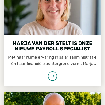
MARJA VAN DER STELT IS ONZE
NIEUWE PAYROLL SPECIALIST
Met haar ruime ervaring in salarisadministratie
én haar financiële achtergrond vormt Marja
van der Stelt een belangrijke schakel tussen HR
en Finance. Sinds 1 mei versterkt zij het team
van Foresco. De komende maanden werkt zij
samen met Eric Kersten, die medio augustus
VAN LOSSE BEDRIJVEN NAAR ÉÉN FORESCO
afscheid neemt van de organisatie. Tijd om
kennis te maken.