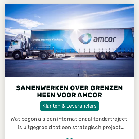
samenwerking met zagerijen tot de verdere
SAMENWERKEN OVER GRENZEN HEEN VOOR AMCOR
professionalisering van processen en
systemen. Tijd om terug te blikken op een
periode waarin Foresco uitgroeide van een
verzameling bedrijven tot één geïntegreerde
organisatie.
SAMENWERKEN OVER GRENZEN
HEEN VOOR AMCOR
Klanten & Leveranciers
Wat begon als een internationaal tendertraject,
is uitgegroeid tot een strategisch project
waarbij Foresco-teams uit België, Denemarken