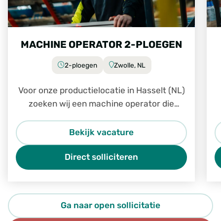
MACHINE OPERATOR 2-PLOEGEN
2-ploegen
Zwolle, NL
Voor onze productielocatie in Hasselt (NL)
zoeken wij een machine operator die
affiniteit heeft met hout en beschikt over
technisch inzicht.
Bekijk vacature
Direct solliciteren
Ga naar open sollicitatie