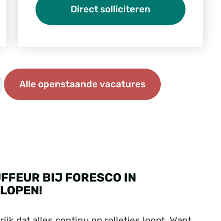
Direct solliciteren
Alle openstaande vacatures
FFEUR BIJ FORESCO IN
LOPEN!
jk dat alles continu op rolletjes loopt. Want