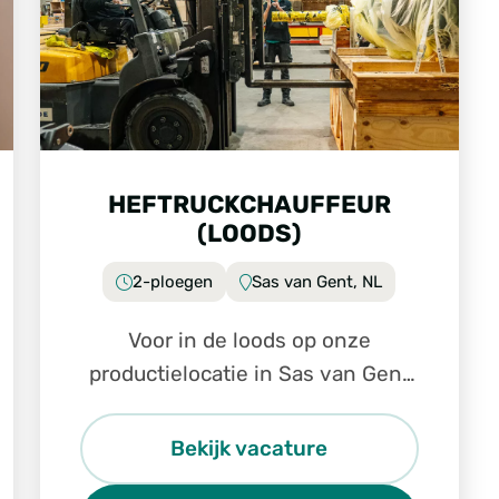
HEFTRUCKCHAUFFEUR
(LOODS)
2-ploegen
Sas van Gent, NL
Voor in de loods op onze
productielocatie in Sas van Gent
zijn wij op zoek naar een
enthousiaste en gemotiveerde
Bekijk vacature
heftruckchauffeur (loods).