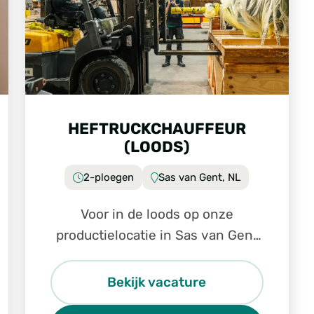
HEFTRUCKCHAUFFEUR
(LOODS)
2-ploegen
Sas van Gent, NL
Voor in de loods op onze
productielocatie in Sas van Gent
zijn wij op zoek naar een
enthousiaste en gemotiveerde
Bekijk vacature
heftruckchauffeur (loods).