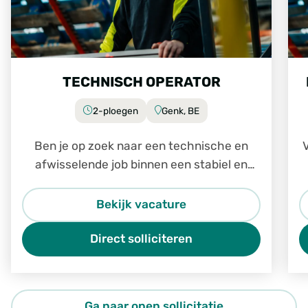
TECHNISCH OPERATOR
2-ploegen
Genk, BE
Ben je op zoek naar een technische en
V
afwisselende job binnen een stabiel en
groeiend bedrijf? Dan is de job Technisch
Operator in Genk zeker iets voor jou.
Bekijk vacature
Direct solliciteren
Ga naar open sollicitatie