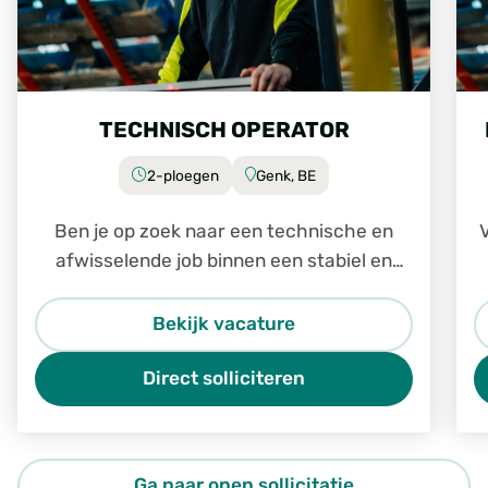
TECHNISCH OPERATOR
2-ploegen
Genk, BE
Ben je op zoek naar een technische en
V
afwisselende job binnen een stabiel en
groeiend bedrijf? Dan is de job Technisch
Operator in Genk zeker iets voor jou.
Bekijk vacature
Direct solliciteren
Ga naar open sollicitatie