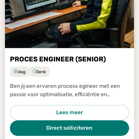
PROCES ENGINEER (SENIOR)
dag
Genk
Ben jij een ervaren process egineer met een
passie voor optimalisatie, efficiëntie en
continue verbetering? Wil je samen met het
transformatieteam een sleutelrol spelen in het
Lees meer
analyseren, verbeteren e
Direct solliciteren