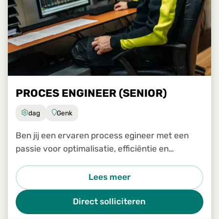
PROCES ENGINEER (SENIOR)
dag
Genk
Ben jij een ervaren process egineer met een
passie voor optimalisatie, efficiëntie en
continue verbetering? Wil je samen met het
transformatieteam een sleutelrol spelen in het
Lees meer
analyseren, verbeteren e
Direct solliciteren