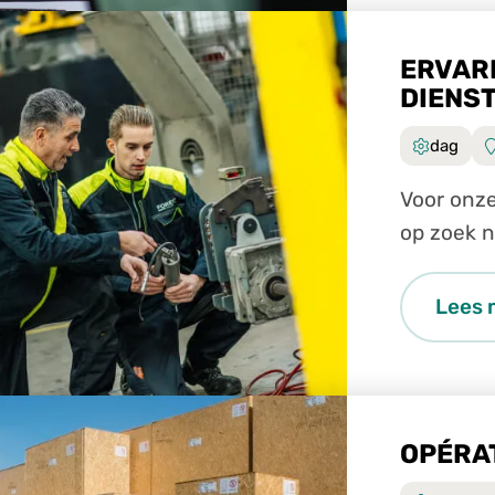
ERVAR
DIENS
dag
Voor onze
op zoek n
technisch
Lees 
OPÉRA