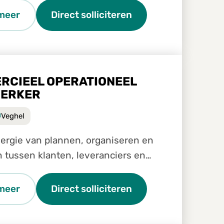
d Service Center. Je werkt nauw
meer
Direct solliciteren
 collega's van verschill
RCIEEL OPERATIONEEL
ERKER
Veghel
 energie van plannen, organiseren en
 tussen klanten, leveranciers en
eurs?
meer
Direct solliciteren