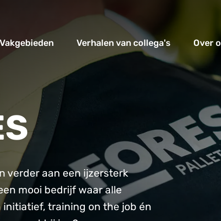
Vakgebieden
Verhalen van collega's
Over 
ES
n verder aan een ijzersterk
en mooi bedrijf waar alle
initiatief, training on the job én