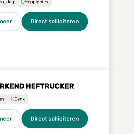
en, dag
Heppignies
meer
Direct solliciteren
RKEND HEFTRUCKER
en
Genk
meer
Direct solliciteren