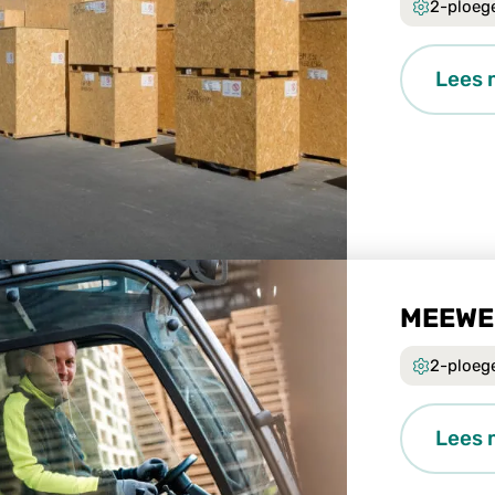
2-ploeg
Lees 
MEEWE
2-ploeg
Lees 