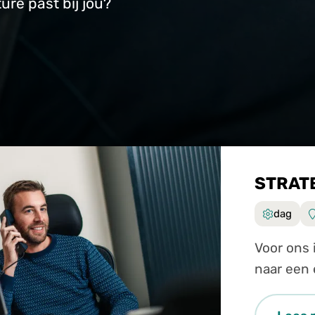
re past bij jou?
STRAT
dag
Voor ons inkoopte
naar een 
Strategis