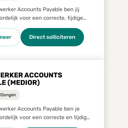
erker Accounts Payable ben jij
rdelijk voor een correcte, tijdige
ënte verwerking van inkomende
binnen ons Shared Service Center.
meer
Direct solliciteren
en belangrijke schakel in
ERKER ACCOUNTS
E (MEDIOR)
Dongen
werker Accounts Payable ben je
rdelijk voor een correcte en tijdige
ng van inkomende facturen binnen