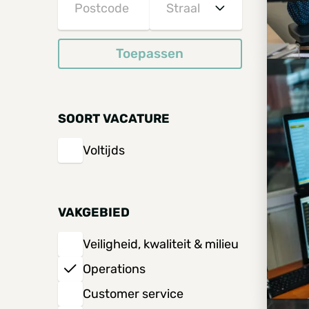
België
Nederland
Toepassen
5 km
Duitsland
10 km
SOORT VACATURE
15 km
Voltijds
20 km
30 km
VAKGEBIED
Veiligheid, kwaliteit & milieu
40 km
Operations
50 km
Customer service