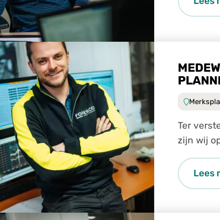
Lees 
MEDEW
PLANN
Merkspla
Ter versterk
zijn wij 
ervaren: 
Lees 