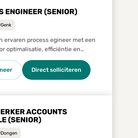
 ENGINEER (SENIOR)
Genk
en ervaren process egineer met een
r optimalisatie, efficiëntie en
verbetering? Wil je samen met het
atieteam een sleutelrol spelen in
meer
Direct solliciteren
seren, verbeteren e
ERKER ACCOUNTS
E (SENIOR)
Dongen