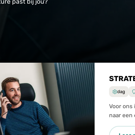
re past bij jou?
STRAT
dag
Voor ons inkoopte
naar een 
Strategis