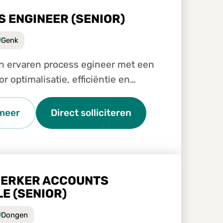
 ENGINEER (SENIOR)
Genk
en ervaren process egineer met een
r optimalisatie, efficiëntie en
verbetering? Wil je samen met het
atieteam een sleutelrol spelen in
meer
Direct solliciteren
seren, verbeteren e
ERKER ACCOUNTS
E (SENIOR)
Dongen