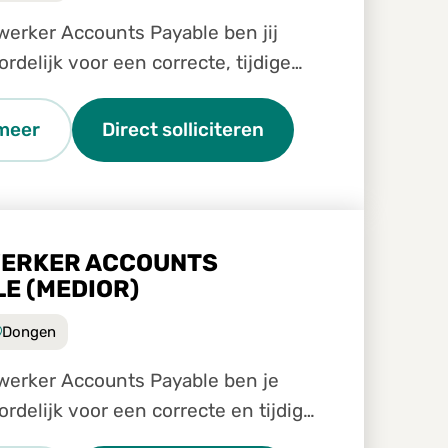
erker Accounts Payable ben jij
rdelijk voor een correcte, tijdige
ënte verwerking van inkomende
binnen ons Shared Service Center.
meer
Direct solliciteren
en belangrijke schakel in
ERKER ACCOUNTS
E (MEDIOR)
Dongen
werker Accounts Payable ben je
rdelijk voor een correcte en tijdige
ng van inkomende facturen binnen