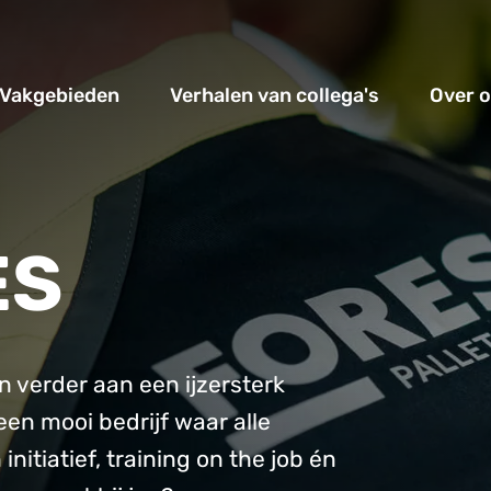
Vakgebieden
Verhalen van collega's
Over 
ES
n verder aan een ijzersterk
en mooi bedrijf waar alle
initiatief, training on the job én