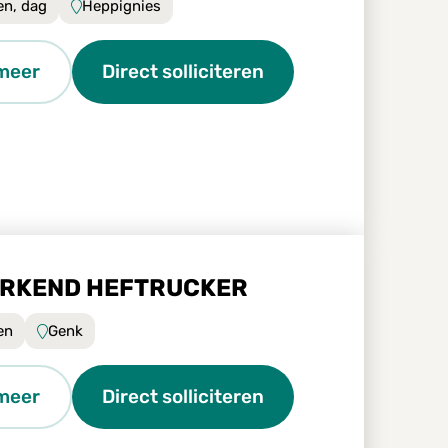
en, dag
Heppignies
meer
Direct solliciteren
RKEND HEFTRUCKER
en
Genk
meer
Direct solliciteren