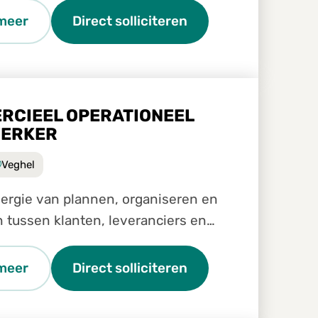
d Service Center. Je werkt nauw
meer
Direct solliciteren
 collega's van verschill
RCIEEL OPERATIONEEL
ERKER
Veghel
 energie van plannen, organiseren en
 tussen klanten, leveranciers en
eurs?
meer
Direct solliciteren