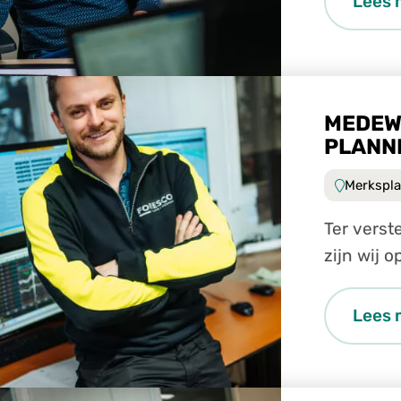
Lees 
MEDEW
PLANN
Merkspla
Ter versterk
zijn wij 
ervaren: 
Lees 