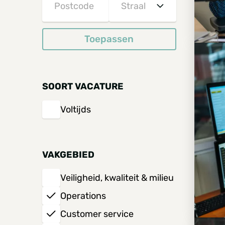
België
Nederland
Toepassen
5 km
Duitsland
10 km
SOORT VACATURE
15 km
Voltijds
20 km
30 km
VAKGEBIED
Veiligheid, kwaliteit & milieu
40 km
Operations
50 km
Customer service