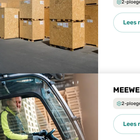
2-ploeg
Lees 
MEEWE
2-ploeg
Lees 