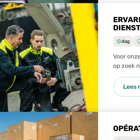
ERVAR
DIENS
dag
Voor onze
op zoek n
technisch
Lees 
OPÉRA