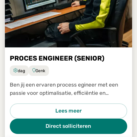
PROCES ENGINEER (SENIOR)
dag
Genk
Ben jij een ervaren process egineer met een
passie voor optimalisatie, efficiëntie en
continue verbetering? Wil je samen met het
transformatieteam een sleutelrol spelen in het
Lees meer
analyseren, verbeteren e
Direct solliciteren