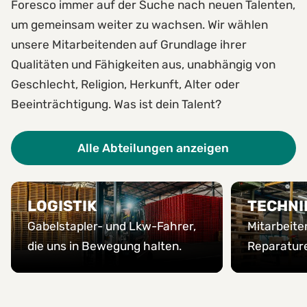
Foresco immer auf der Suche nach neuen Talenten,
um gemeinsam weiter zu wachsen. Wir wählen
unsere Mitarbeitenden auf Grundlage ihrer
Qualitäten und Fähigkeiten aus, unabhängig von
Geschlecht, Religion, Herkunft, Alter oder
Beeinträchtigung. Was ist dein Talent?
Alle Abteilungen anzeigen
LOGISTIK
TECHNI
Gabelstapler- und Lkw-Fahrer,
Mitarbeite
die uns in Bewegung halten.
Reparatur
Gebäuden.